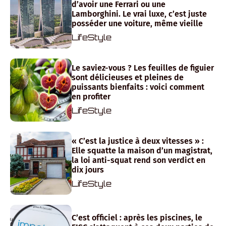
d’avoir une Ferrari ou une
Lamborghini. Le vrai luxe, c’est juste
posséder une voiture, même vieille
LifeStyle
Le saviez-vous ? Les feuilles de figuier
sont délicieuses et pleines de
puissants bienfaits : voici comment
en profiter
LifeStyle
« C’est la justice à deux vitesses » :
Elle squatte la maison d’un magistrat,
la loi anti-squat rend son verdict en
dix jours
LifeStyle
C’est officiel : après les piscines, le