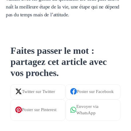
naît la meilleure étape de la vie, une étape qui ne dépend
pas du temps mais de l’attitude.
Faites passer le mot :
partagez cet article avec
vos proches.
Share
Share
on
on
Share
Share
X
Facebook
on
on
(Twitter)